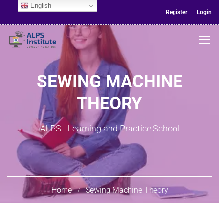
English
Register
Login
SEWING MACHINE
THEORY
ALPS - Learning and Practice School
Home
Sewing Machine Theory