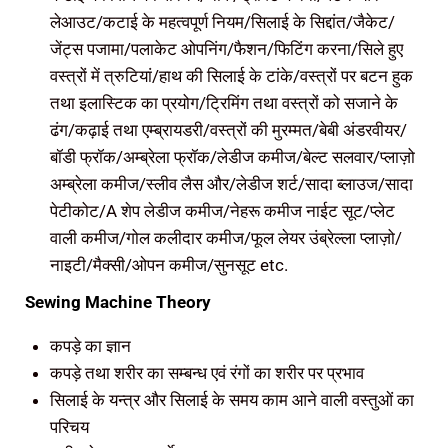
लेआउट/कटाई के महत्वपूर्ण नियम/सिलाई के सिद्दांत/जैकेट/
जेंट्स पजामा/पलाकेट ओपनिंग/फैशन/फिटिंग करना/सिले हुए
वस्त्रों में त्रुटियां/हाथ की सिलाई के टांके/वस्त्रों पर बटन हुक
तथा इलास्टिक का प्रयोग/ट्रिमिंग तथा वस्त्रों को सजाने के
ढंग/कढ़ाई तथा एम्ब्रायडरी/वस्त्रों की मुरम्मत/बेबी अंडरवीयर/
बॉडी फ्रॉक/अम्ब्रेला फ्रॉक/लेडीज कमीज/बेल्ट सलवार/प्लाज़ो
अम्ब्रेला कमीज/स्लीव लैस और/लेडीज शर्ट/सादा ब्लाउज/सादा
पेटीकोट/A शेप लेडीज कमीज/नेहरू कमीज नाईट सूट/प्लेट
वाली कमीज/गोल कलीदार कमीज/फूल लेयर उंब्रेल्ला प्लाज़ो/
नाइटी/मैक्सी/ओपन कमीज/सुनसूट etc.
Sewing Machine Theory
कपड़े का ज्ञान
कपड़े तथा शरीर का सम्बन्ध एवं रंगों का शरीर पर प्रभाव
सिलाई के यन्त्र और सिलाई के समय काम आने वाली वस्तुओं का
परिचय