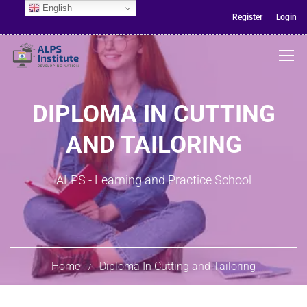
English
Register
Login
DIPLOMA IN CUTTING
AND TAILORING
ALPS - Learning and Practice School
Home
Diploma In Cutting and Tailoring