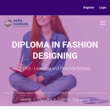
Register
Login
DIPLOMA IN FASHION
DESIGNING
ALPS - Learning and Practice School
Home
Diploma In Fashion Designing